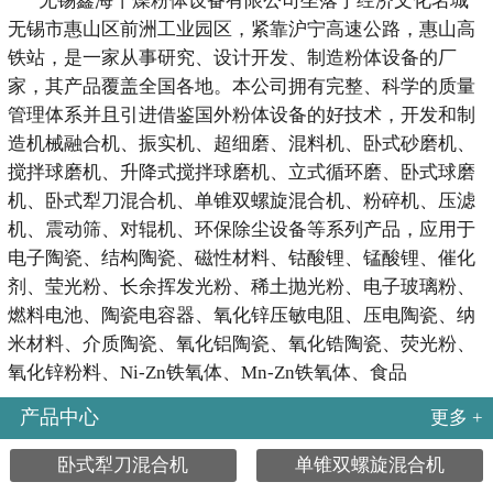
无锡鑫海干燥粉体设备有限公司坐落于经济文化名城
无锡市惠山区前洲工业园区，紧靠沪宁高速公路，惠山高
铁站，是一家从事研究、设计开发、制造粉体设备的厂
家，其产品覆盖全国各地。本公司拥有完整、科学的质量
管理体系并且引进借鉴国外粉体设备的好技术，开发和制
造机械融合机、振实机、超细磨、混料机、卧式砂磨机、
搅拌球磨机、升降式搅拌球磨机、立式循环磨、卧式球磨
机、卧式犁刀混合机、单锥双螺旋混合机、粉碎机、压滤
机、震动筛、对辊机、环保除尘设备等系列产品，应用于
电子陶瓷、结构陶瓷、磁性材料、钴酸锂、锰酸锂、催化
剂、莹光粉、长余挥发光粉、稀土抛光粉、电子玻璃粉、
燃料电池、陶瓷电容器、氧化锌压敏电阻、压电陶瓷、纳
米材料、介质陶瓷、氧化铝陶瓷、氧化锆陶瓷、荧光粉、
氧化锌粉料、Ni-Zn铁氧体、Mn-Zn铁氧体、食品
产品中心
更多 +
卧式犁刀混合机
单锥双螺旋混合机