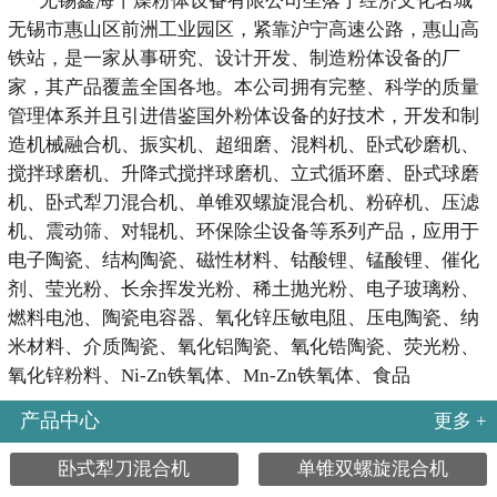
无锡鑫海干燥粉体设备有限公司坐落于经济文化名城
无锡市惠山区前洲工业园区，紧靠沪宁高速公路，惠山高
铁站，是一家从事研究、设计开发、制造粉体设备的厂
家，其产品覆盖全国各地。本公司拥有完整、科学的质量
管理体系并且引进借鉴国外粉体设备的好技术，开发和制
造机械融合机、振实机、超细磨、混料机、卧式砂磨机、
搅拌球磨机、升降式搅拌球磨机、立式循环磨、卧式球磨
机、卧式犁刀混合机、单锥双螺旋混合机、粉碎机、压滤
机、震动筛、对辊机、环保除尘设备等系列产品，应用于
电子陶瓷、结构陶瓷、磁性材料、钴酸锂、锰酸锂、催化
剂、莹光粉、长余挥发光粉、稀土抛光粉、电子玻璃粉、
燃料电池、陶瓷电容器、氧化锌压敏电阻、压电陶瓷、纳
米材料、介质陶瓷、氧化铝陶瓷、氧化锆陶瓷、荧光粉、
氧化锌粉料、Ni-Zn铁氧体、Mn-Zn铁氧体、食品
产品中心
更多 +
卧式犁刀混合机
单锥双螺旋混合机